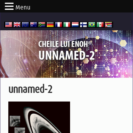
Menu
®
CHEILE LUI ENOH
UNNAMED-2
unnamed-2