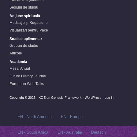
Sesiuni de studiu
Acţiune spirituală
Meditaţie şi Rugăciune
Visualizări pentru Pace
Studiu suplimentar
Grupuri de studiu
Articole
Academia
Mesaj Anual
Future History Journal
European Web Talks
Copyright © 2026 ·
KOE
on
Genesis Framework
·
WordPress
·
Log in
EN - North America
EN - Europe
EN - South Africa
EN - Australia
Deutsch