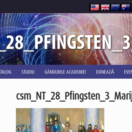
_28_PFINGSTEN_3
ATALOG
STUDIU
GÂNDURILE ACADEMIEI
DONEAZĂ
EVE
csm_NT_28_Pfingsten_3_Mari