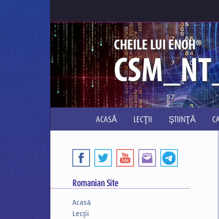
®
CHEILE LUI ENOH
CSM_NT
ACASĂ
LECŢII
ŞTIINŢĂ
C
Romanian Site
Acasă
Lecţii