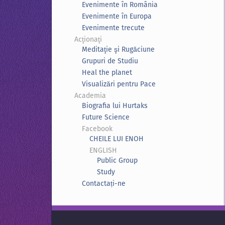
Evenimente în România
Evenimente în Europa
Evenimente trecute
Acţionaţi
Meditaţie şi Rugăciune
Grupuri de Studiu
Heal the planet
Visualizări pentru Pace
Academia
Biografia lui Hurtaks
Future Science
Facebook
CHEILE LUI ENOH
ENGLISH
Public Group
Study
Contactați-ne