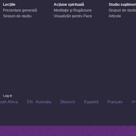
Lecţiile
Acţiune spirituală
Studiu suplimen
Prezentare generală
Meditaţie şi Rugăciune
Grupuri de studi
Sesiuni de studiu
Visualizări pentru Pace
Articole
s
·
Log in
uth Africa
EN - Australia
Deutsch
Español
Français
ית