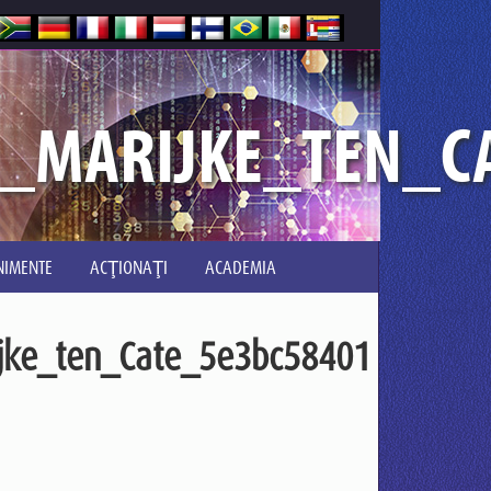
_MARIJKE_TEN_C
NIMENTE
ACŢIONAŢI
ACADEMIA
jke_ten_Cate_5e3bc58401