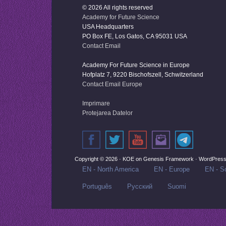
© 2026 All rights reserved
Academy for Future Science
USA Headquarters
PO Box FE, Los Gatos, CA 95031 USA
Contact Email
Academy For Future Science in Europe
Hofplatz 7, 9220 Bischofszell, Schwitzerland
Contact Email Europe
Imprimare
Protejarea Datelor
Copyright © 2026 ·
KOE
on
Genesis Framework
·
WordPres
EN - North America
EN - Europe
EN - So
Português
Русский‬
Suomi