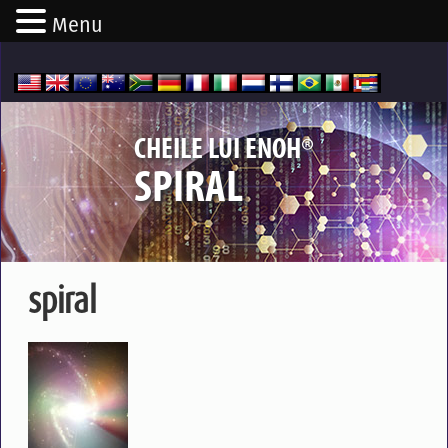
Menu
®
CHEILE LUI ENOH
SPIRAL
spiral