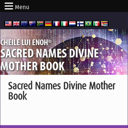
Menu
®
CHEILE LUI ENOH
SACRED NAMES DIVINE
MOTHER BOOK
Sacred Names Divine Mother
Book