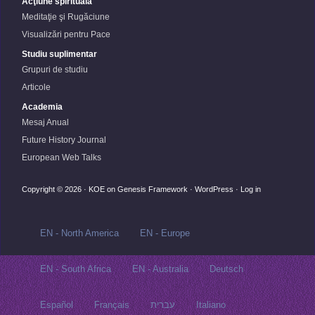
Acţiune spirituală
Meditaţie şi Rugăciune
Visualizări pentru Pace
Studiu suplimentar
Grupuri de studiu
Articole
Academia
Mesaj Anual
Future History Journal
European Web Talks
Copyright © 2026 ·
KOE
on
Genesis Framework
·
WordPress
·
Log in
EN - North America
EN - Europe
EN - South Africa
EN - Australia
Deutsch
Español
Français
עברית
Italiano