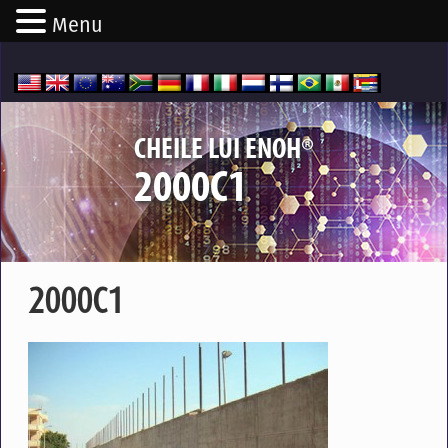
Menu
®
CHEILE LUI ENOH
2000C1
2000C1