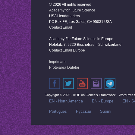
© 2026 All rights reserved
Academy for Future Science
USA Headquarters
PO Box FE, Los Gatos, CA 95031 USA
Contact Email
Academy For Future Science in Europe
Hofplatz 7, 9220 Bischofszell, Schwitzerland
Contact Email Europe
Imprimare
Protejarea Datelor
Copyright © 2026 ·
KOE
on
Genesis Framework
·
WordPres
EN - North America
EN - Europe
EN - So
Português
Русский‬
Suomi