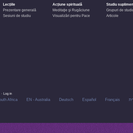
Lecţiile
Acţiune spirituală
Studiu suplimen
Prezentare generală
Meditaţie şi Rugăciune
Grupuri de studi
Sesiuni de studiu
Visualizări pentru Pace
Articole
s
·
Log in
uth Africa
EN - Australia
Deutsch
Español
Français
ית