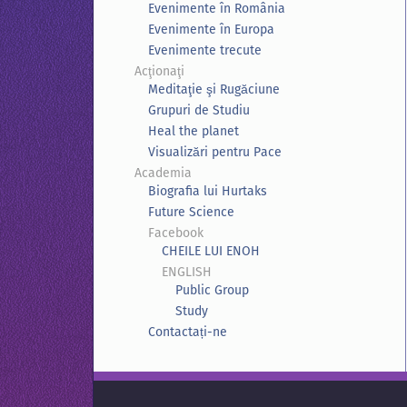
Evenimente în România
Evenimente în Europa
Evenimente trecute
Acţionaţi
Meditaţie şi Rugăciune
Grupuri de Studiu
Heal the planet
Visualizări pentru Pace
Academia
Biografia lui Hurtaks
Future Science
Facebook
CHEILE LUI ENOH
ENGLISH
Public Group
Study
Contactați-ne