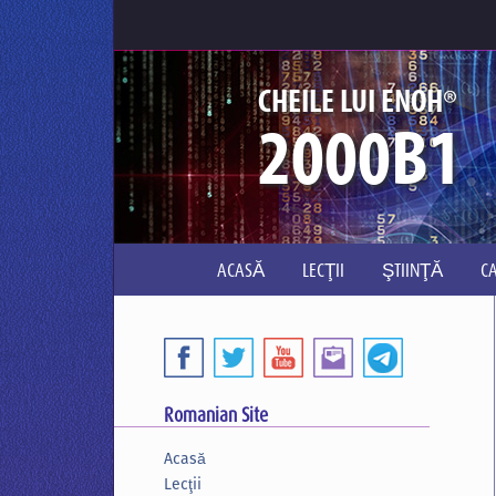
®
CHEILE LUI ENOH
2000B1
ACASĂ
LECŢII
ŞTIINŢĂ
C
Romanian Site
Acasă
Lecţii