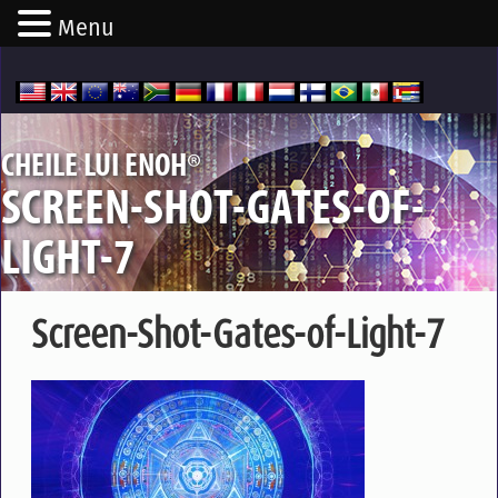
Menu
®
CHEILE LUI ENOH
SCREEN-SHOT-GATES-OF-
LIGHT-7
Screen-Shot-Gates-of-Light-7