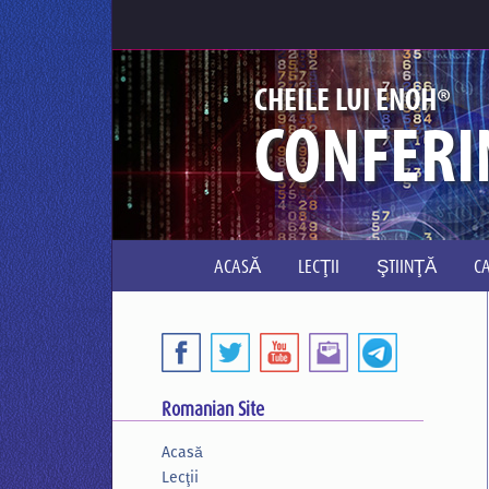
®
CHEILE LUI ENOH
CONFERI
ACASĂ
LECŢII
ŞTIINŢĂ
C
Romanian Site
Acasă
Lecţii