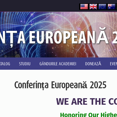
NȚA EUROPEANĂ 
ATALOG
STUDIU
GÂNDURILE ACADEMIEI
DONEAZĂ
EVE
Conferința Europeană 2025
WE ARE THE 
Honoring Our Higher