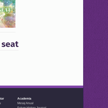
 seat
tar
Academia
u
Mesaj Anual
Future History Journal