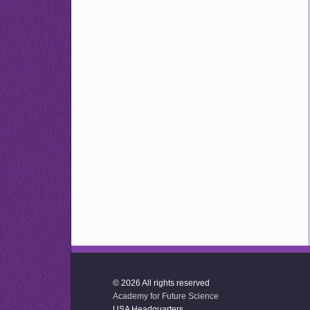
© 2026 All rights reserved
Academy for Future Science
USA Headquarters