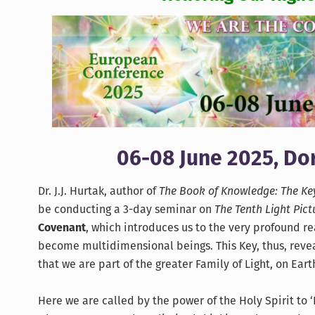
06-08 June 2025, Dor
Dr. J.J. Hurtak, author of
The Book of Knowledge: The Ke
be conducting a 3-day seminar on
The Tenth Light Pict
Covenant
, which introduces us to the very profound re
become multidimensional beings. This Key, thus, revea
that we are part of the greater Family of Light, on Ear
Here we are called by the power of the Holy Spirit to ‘