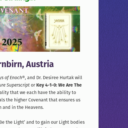
nbirn, Austria
ys of Enoch®
, and Dr. Desiree Hurtak will
ure Superscript
or
Key 4-1-0: We Are The
ality that we each have the ability to
ls the higher Covenant that ensures us
th and in the Heavens.
Be the Light’ and to gain our Light bodies