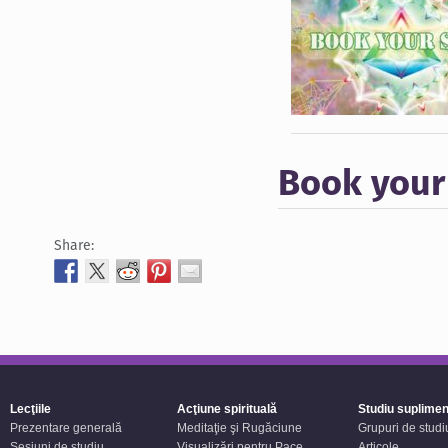
Book your
Share:
Lecţiile
Acţiune spirituală
Studiu suplimen
Prezentare generală
Meditaţie şi Rugăciune
Grupuri de studi
Sesiuni de studiu
Visualizări pentru Pace
Articole